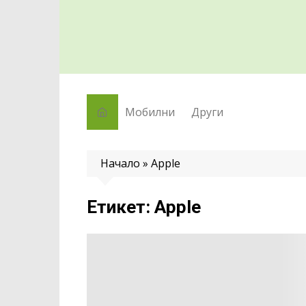
Skip
to
content
Мобилни
Други
Начало
»
Apple
Етикет:
Apple