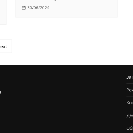
30/06/2024
ext
За 
Ре
и
Ко
Де
Об