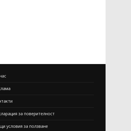
нас
клама
нтакти
кларация за поверителност
щи условия за ползване