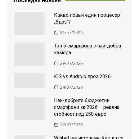
Последни новини
Какво прави един процесор
„бърз“?
31/07/2026
Топ 5 смартфона с най-добра
камера
29/07/2026
iOS vs Android през 2026
24/07/2026
Най-добрите бюджетни
смартфони за 2026 – реална
стойност под 250 евро
17/07/2026
Winbet регистрация: Как да се