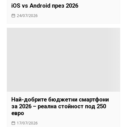
iOS vs Android през 2026
24/07/2026
Най-добрите бюджетни смартфони
за 2026 – реална стойност под 250
евро
17/07/2026