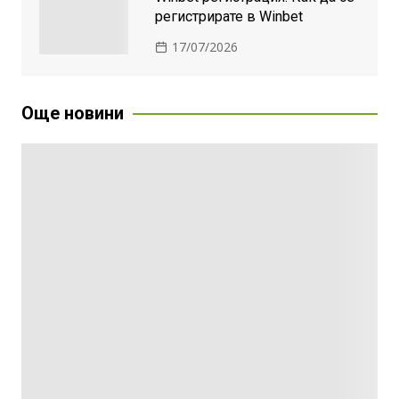
регистрирате в Winbet
17/07/2026
Още новини